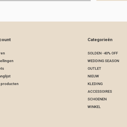
count
Categorieën
ren
SOLDEN -40% OFF
ellingen
WEDDING SEASON
ets
OUTLET
nglijst
NIEUW
k producten
KLEDING
ACCESSOIRES
SCHOENEN
WINKEL