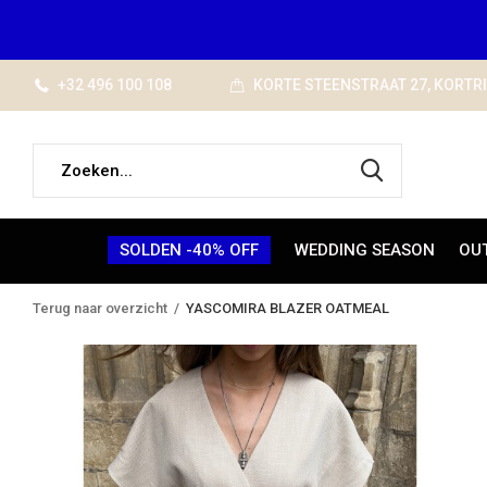
+32 496 100 108
KORTE STEENSTRAAT 27, KORTR
SOLDEN -40% OFF
WEDDING SEASON
OU
Terug naar overzicht
YASCOMIRA BLAZER OATMEAL