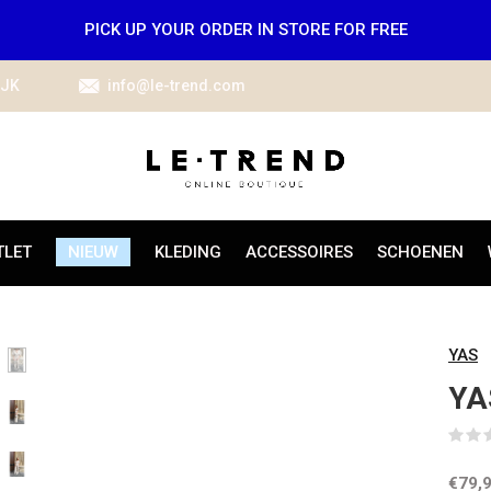
PICK UP YOUR ORDER IN STORE FOR FREE
IJK
info@le-trend.com
TLET
NIEUW
KLEDING
ACCESSOIRES
SCHOENEN
YAS
YA
€79,