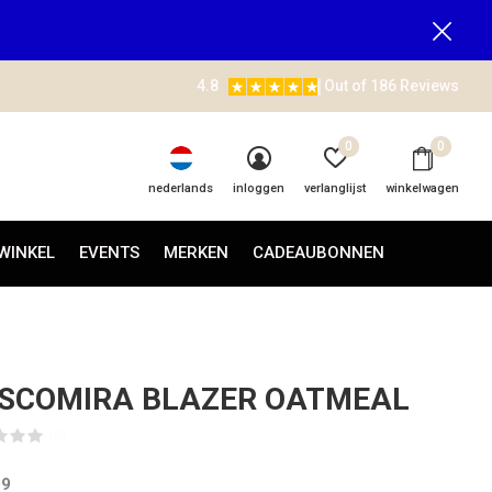
4.8
Out of 186 Reviews
0
0
nederlands
inloggen
verlanglijst
winkelwagen
WINKEL
EVENTS
MERKEN
CADEAUBONNEN
SCOMIRA BLAZER OATMEAL
(0)
99