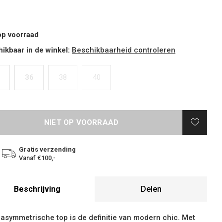
op voorraad
ikbaar in de winkel:
Beschikbaarheid controleren
36
38
40
NIET OP VOORRAAD
Gratis verzending
Vanaf €100,-
Beschrijving
Delen
asymmetrische top is de definitie van modern chic. Met