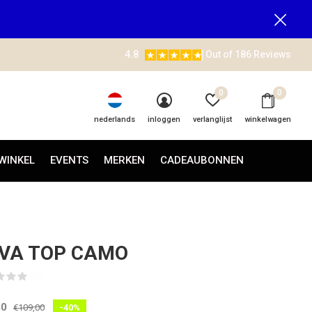
4.8
Out of 186 Reviews
0
0
nederlands
inloggen
verlanglijst
winkelwagen
WINKEL
EVENTS
MERKEN
CADEAUBONNEN
VA TOP CAMO
(0)
40
€109,00
-40%