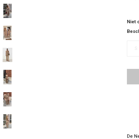
Niet 
Besch
S
De Ne