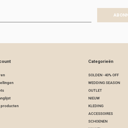
ABON
count
Categorieën
ren
SOLDEN -40% OFF
ellingen
WEDDING SEASON
ets
OUTLET
nglijst
NIEUW
k producten
KLEDING
ACCESSOIRES
SCHOENEN