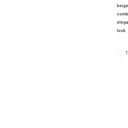
beige
combi
elega
look.
T