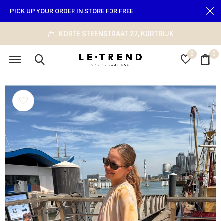
PICK UP YOUR ORDER IN STORE FOR FREE
RTRIJK
info@le-trend.com
0
0