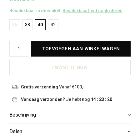
Beschikbaar in de winkel:
Beschikbaarheid controleren
36
38
40
42
TOEVOEGEN AAN WINKELWAGEN
I WANT IT NOW
Gratis verzending
Vanaf €100,-
Vandaag verzonden?
Je hebt nog
14 : 23 :
19
Beschrijving
Delen