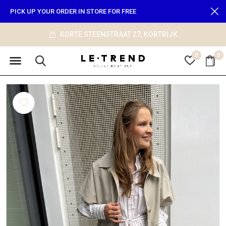
PICK UP YOUR ORDER IN STORE FOR FREE
JK
info@le-trend.com
0
0