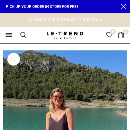
PICK UP YOUR ORDER IN STORE FOR FREE
JK
info@le-trend.com
0
0