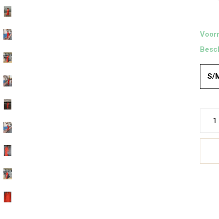
Voorr
Besch
S/