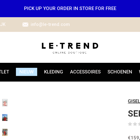
PICK UP YOUR ORDER IN STORE FOR FREE
IJK
info@le-trend.com
TLET
NIEUW
KLEDING
ACCESSOIRES
SCHOENEN
GISE
SE
€159