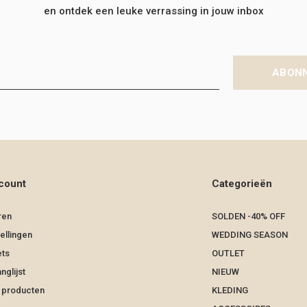
en ontdek een leuke verrassing in jouw inbox
ABON
count
Categorieën
ren
SOLDEN -40% OFF
ellingen
WEDDING SEASON
ets
OUTLET
nglijst
NIEUW
k producten
KLEDING