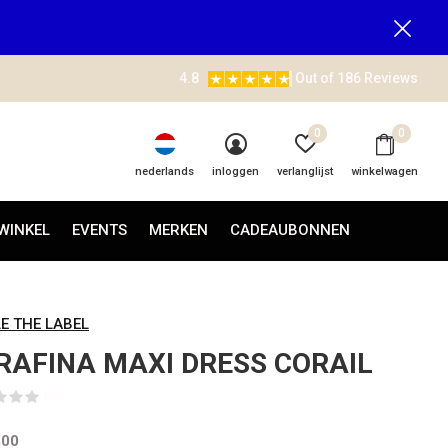
4.8
Out of 186 Reviews
0
0
nederlands
inloggen
verlanglijst
winkelwagen
WINKEL
EVENTS
MERKEN
CADEAUBONNEN
LE THE LABEL
RAFINA MAXI DRESS CORAIL
(0)
,00