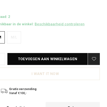
aad: 2
ikbaar in de winkel:
Beschikbaarheid controleren
M
M/L
TOEVOEGEN AAN WINKELWAGEN
I WANT IT NOW
Gratis verzending
Vanaf €100,-