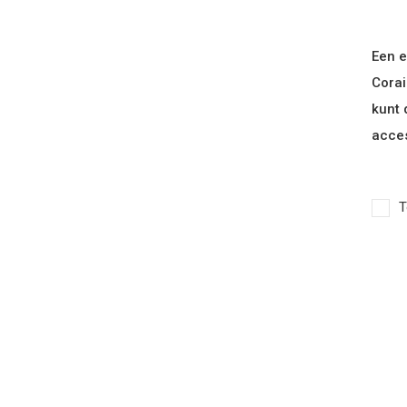
Een e
Corai
kunt 
acces
T