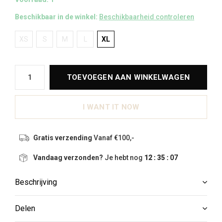
Beschikbaar in de winkel:
Beschikbaarheid controleren
XS
S
M
L
XL
TOEVOEGEN AAN WINKELWAGEN
I WANT IT NOW
Gratis verzending
Vanaf €100,-
Vandaag verzonden?
Je hebt nog
12 : 35 :
06
Beschrijving
Delen