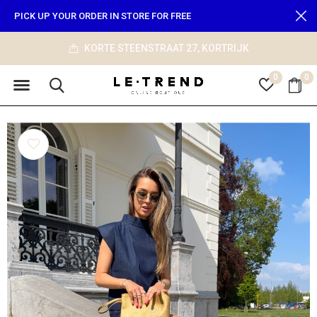
PICK UP YOUR ORDER IN STORE FOR FREE
KORTE STEENSTRAAT 27, KORTRIJK
0
0