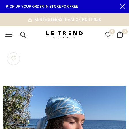
PICK UP YOUR ORDER IN STORE FOR FREE
KORTE STEENSTRAAT 27, KORTRIJK
0
0