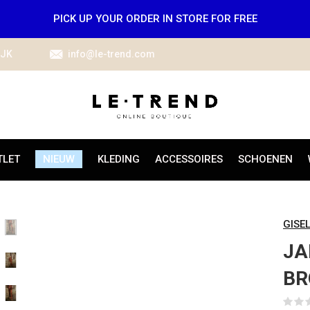
PICK UP YOUR ORDER IN STORE FOR FREE
IJK
info@le-trend.com
TLET
NIEUW
KLEDING
ACCESSOIRES
SCHOENEN
GISE
JA
B