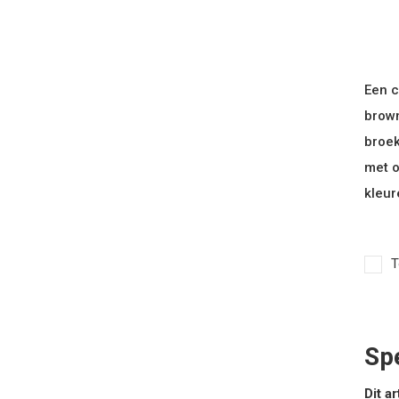
Een c
brown
broek
met o
kleur
T
Spe
Dit ar