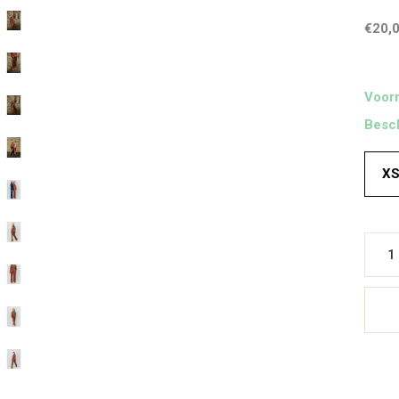
€20,
Voorr
Besch
X