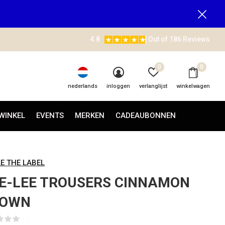
4.8
Out of 186 Reviews
0
0
nederlands
inloggen
verlanglijst
winkelwagen
WINKEL
EVENTS
MERKEN
CADEAUBONNEN
LE THE LABEL
E-LEE TROUSERS CINNAMON
ROWN
(0)