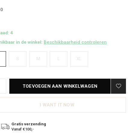
00
aad: 4
ikbaar in de winkel:
Beschikbaarheid controleren
S
S
M
L
XL
TOEVOEGEN AAN WINKELWAGEN
I WANT IT NOW
Gratis verzending
Vanaf €100,-