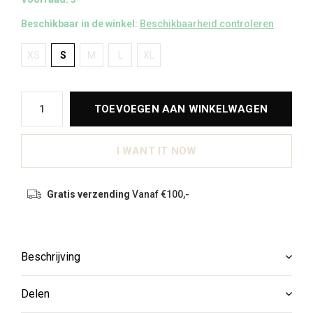
Beschikbaar in de winkel:
Beschikbaarheid controleren
XS
S
M
L
XL
TOEVOEGEN AAN WINKELWAGEN
I WANT IT NOW
Gratis verzending
Vanaf €100,-
Beschrijving
Delen