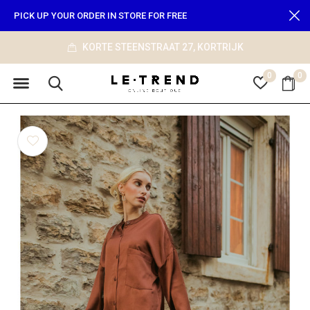
PICK UP YOUR ORDER IN STORE FOR FREE
27, KORTRIJK
info@le-tre
0
0