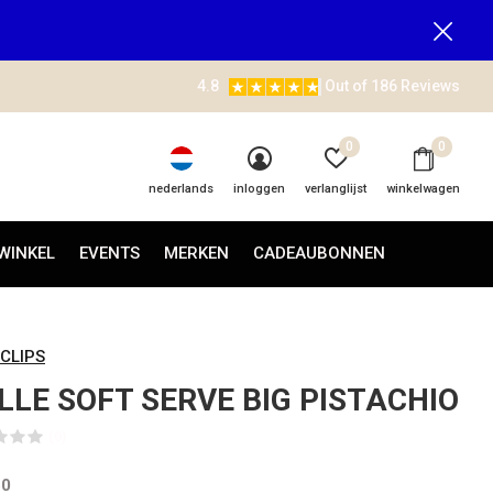
4.8
Out of 186 Reviews
0
0
nederlands
inloggen
verlanglijst
winkelwagen
WINKEL
EVENTS
MERKEN
CADEAUBONNEN
 CLIPS
LLE SOFT SERVE BIG PISTACHIO
(0)
50