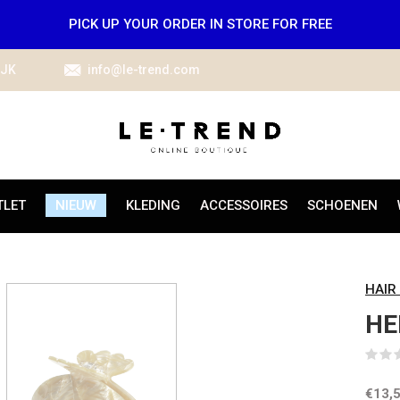
PICK UP YOUR ORDER IN STORE FOR FREE
IJK
info@le-trend.com
TLET
NIEUW
KLEDING
ACCESSOIRES
SCHOENEN
HAIR
HE
€13,