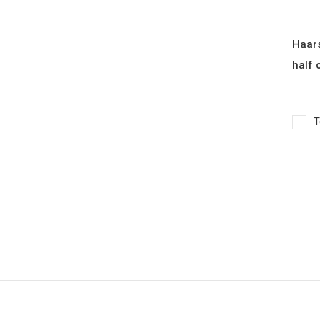
Haars
half 
T