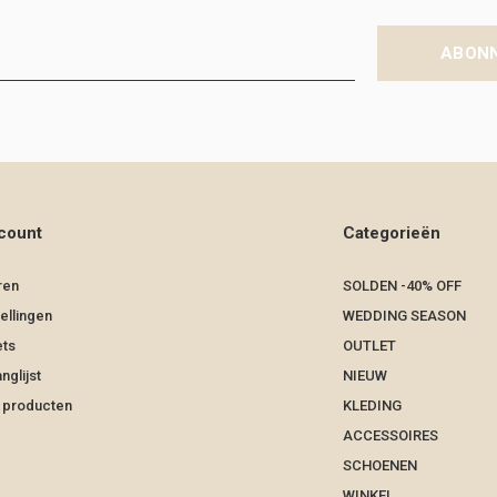
ABON
count
Categorieën
ren
SOLDEN -40% OFF
ellingen
WEDDING SEASON
ets
OUTLET
nglijst
NIEUW
k producten
KLEDING
ACCESSOIRES
SCHOENEN
WINKEL