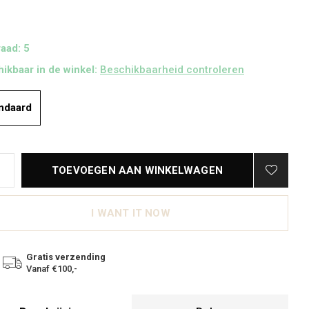
aad: 5
ikbaar in de winkel:
Beschikbaarheid controleren
ndaard
TOEVOEGEN AAN WINKELWAGEN
I WANT IT NOW
Gratis verzending
Vanaf €100,-