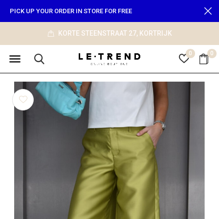
PICK UP YOUR ORDER IN STORE FOR FREE
KORTE STEENSTRAAT 27, KORTRIJK
0
0