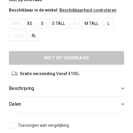
Beschikbaar in de winkel:
Beschikbaarheid controleren
XXS
XS
S
S TALL
M
M TALL
L
L TALL
XL
NIET OP VOORRAAD
Gratis verzending
Vanaf €100,-
Beschrijving
Delen
Toevoegen aan vergelijking