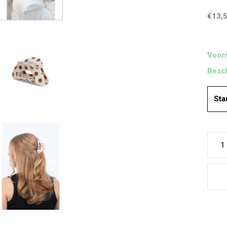
€13,
Voorr
Besch
Sta