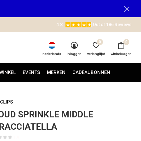
4.8
Out of 186 Reviews
0
0
nederlands
inloggen
verlanglijst
winkelwagen
WINKEL
EVENTS
MERKEN
CADEAUBONNEN
 CLIPS
OUD SPRINKLE MIDDLE
RACCIATELLA
(0)