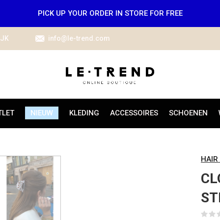
PICK UP YOUR ORDER IN STORE FOR FREE
IJK
info@le-trend.com
TLET
NIEUW
KLEDING
ACCESSOIRES
SCHOENEN
HAIR
CL
ST