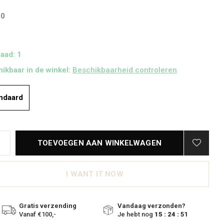
50
aad: 1
ikbaar in de winkel:
Beschikbaarheid controleren
ndaard
TOEVOEGEN AAN WINKELWAGEN
I WANT IT NOW
Gratis verzending
Vandaag verzonden?
Vanaf €100,-
Je hebt nog
15 : 24 :
50