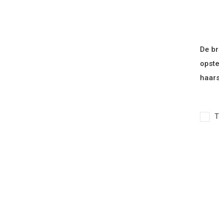
De br
opste
haars
T