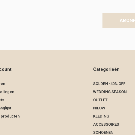
ABON
count
Categorieën
ren
SOLDEN -40% OFF
ellingen
WEDDING SEASON
ets
OUTLET
nglijst
NIEUW
k producten
KLEDING
ACCESSOIRES
SCHOENEN