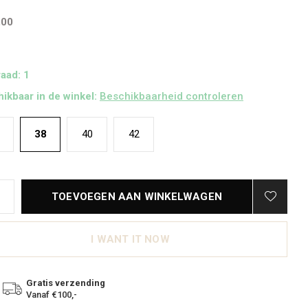
,00
aad: 1
ikbaar in de winkel:
Beschikbaarheid controleren
38
40
42
TOEVOEGEN AAN WINKELWAGEN
I WANT IT NOW
Gratis verzending
Vanaf €100,-