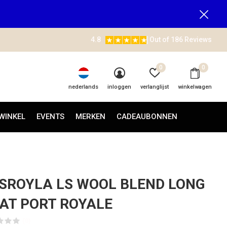
4.8
Out of 186 Reviews
0
0
nederlands
inloggen
verlanglijst
winkelwagen
WINKEL
EVENTS
MERKEN
CADEAUBONNEN
SROYLA LS WOOL BLEND LONG
AT PORT ROYALE
(0)