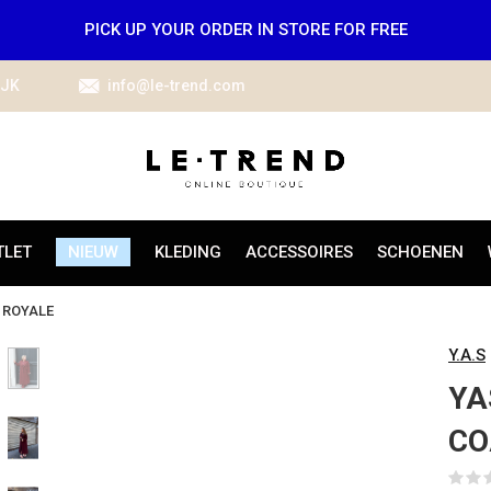
PICK UP YOUR ORDER IN STORE FOR FREE
IJK
info@le-trend.com
TLET
NIEUW
KLEDING
ACCESSOIRES
SCHOENEN
 ROYALE
Y.A.S
YA
CO