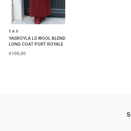
Y.A.S
YASROYLA LS WOOL BLEND
LONG COAT PORT ROYALE
€100,00
S