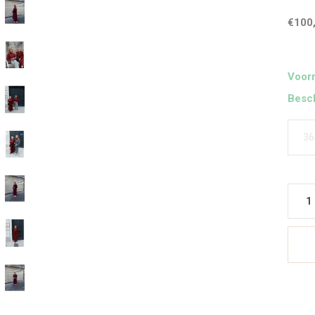
€100
Voorr
Besch
36