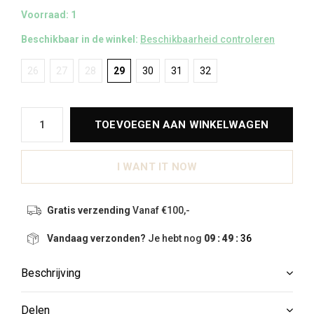
Voorraad: 1
Beschikbaar in de winkel:
Beschikbaarheid controleren
26
27
28
29
30
31
32
TOEVOEGEN AAN WINKELWAGEN
I WANT IT NOW
Gratis verzending
Vanaf €100,-
Vandaag verzonden?
Je hebt nog
09 : 49 :
35
Beschrijving
Delen