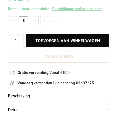
Beschikbaar in de winkel:
Beschikbaarheid controleren
XS
S
M
L
XL
TOEVOEGEN AAN WINKELWAGEN
I WANT IT NOW
Gratis verzending
Vanaf €100,-
Vandaag verzonden?
Je hebt nog
02 : 37 :
25
Beschrijving
Delen