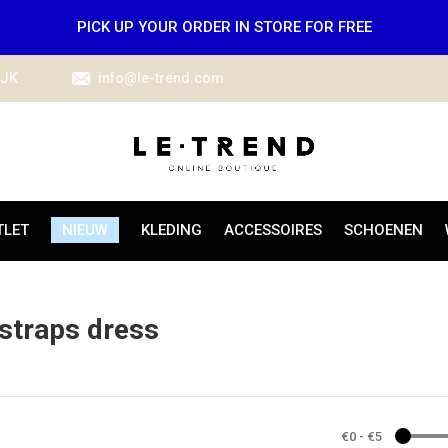
PICK UP YOUR ORDER IN STORE FOR FREE
IJK
info@le-trend.com
TLET
NIEUW
KLEDING
ACCESSOIRES
SCHOENEN
straps dress
€0
-
€5