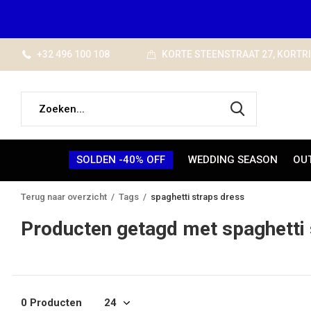
+32 496 100 108
KORTE STEENSTRAAT 27, KORTR
SOLDEN -40% OFF
WEDDING SEASON
OU
Terug naar overzicht
Tags
spaghetti straps dress
Producten getagd met spaghetti 
0 Producten