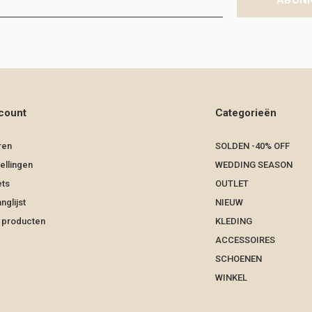
ABON
count
Categorieën
ren
SOLDEN -40% OFF
ellingen
WEDDING SEASON
ets
OUTLET
nglijst
NIEUW
k producten
KLEDING
ACCESSOIRES
SCHOENEN
WINKEL