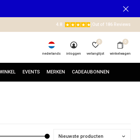
4.8
Out of 186 Reviews
0
0
nederlands
inloggen
verlanglijst
winkelwagen
WINKEL
EVENTS
MERKEN
CADEAUBONNEN