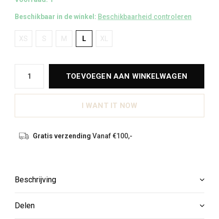
Beschikbaar in de winkel:
Beschikbaarheid controleren
XS
S
M
L
XL
TOEVOEGEN AAN WINKELWAGEN
I WANT IT NOW
Gratis verzending
Vanaf €100,-
Beschrijving
Delen