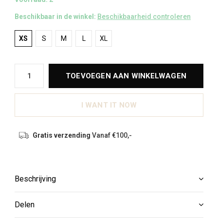
Beschikbaar in de winkel:
Beschikbaarheid controleren
XS
S
M
L
XL
TOEVOEGEN AAN WINKELWAGEN
I WANT IT NOW
Gratis verzending
Vanaf €100,-
Beschrijving
Delen