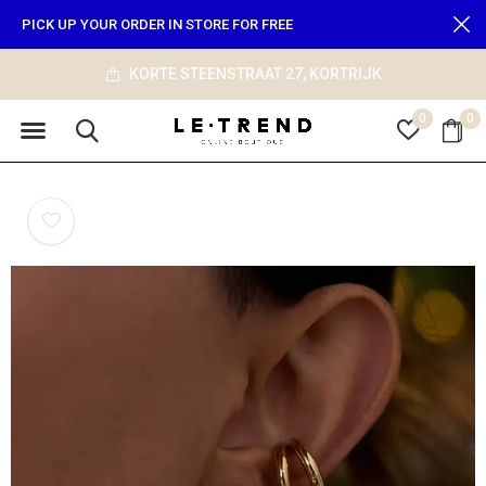
PICK UP YOUR ORDER IN STORE FOR FREE
KORTE STEENSTRAAT 27, KORTRIJK
0
0