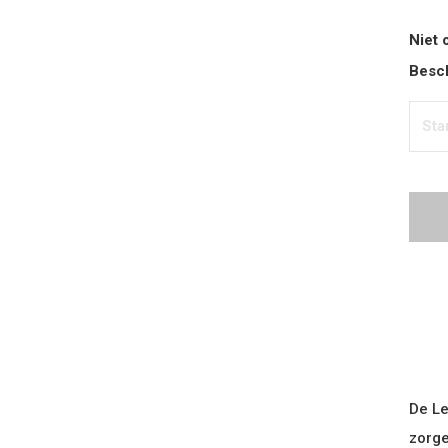
Niet 
Besch
Sta
De Le
zorge