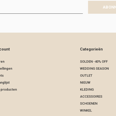
ABON
count
Categorieën
ren
SOLDEN -40% OFF
ellingen
WEDDING SEASON
ets
OUTLET
nglijst
NIEUW
k producten
KLEDING
ACCESSOIRES
SCHOENEN
WINKEL