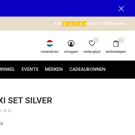
4.8
Out of 186 Reviews
0
0
nederlands
inloggen
verlanglijst
winkelwagen
WINKEL
EVENTS
MERKEN
CADEAUBONNEN
XI SET SILVER
(0)
00