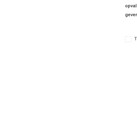
opval
geven
T