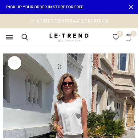
PICK UP YOUR ORDER IN STORE FOR FREE
info@le-trend.com
0
0