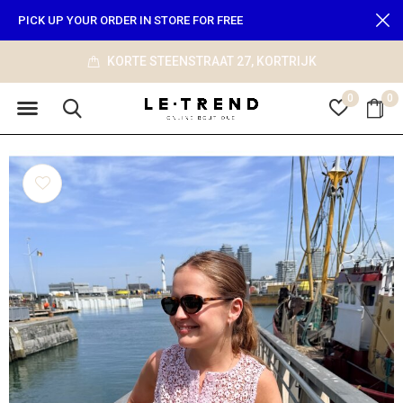
PICK UP YOUR ORDER IN STORE FOR FREE
info@le-trend.com
0
0