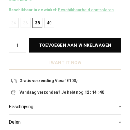
Beschikbaar in de winkel:
Beschikbaarheid controleren
34
36
38
40
TOEVOEGEN AAN WINKELWAGEN
I WANT IT NOW
Gratis verzending
Vanaf €100,-
Vandaag verzonden?
Je hebt nog
12 : 14 :
39
Beschrijving
Delen