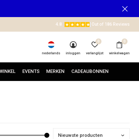
4.8
Out of 186 Reviews
0
0
nederlands
inloggen
verlanglijst
winkelwagen
WINKEL
EVENTS
MERKEN
CADEAUBONNEN