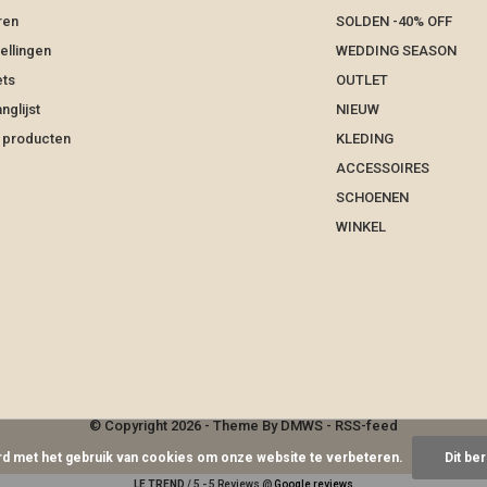
ren
SOLDEN -40% OFF
ellingen
WEDDING SEASON
ets
OUTLET
nglijst
NIEUW
k producten
KLEDING
ACCESSOIRES
SCHOENEN
WINKEL
© Copyright
2026
- Theme By
DMWS
-
RSS-feed
ord met het gebruik van cookies om onze website te verbeteren.
Dit be
LE TREND
/
5
-
5
Reviews @
Google reviews