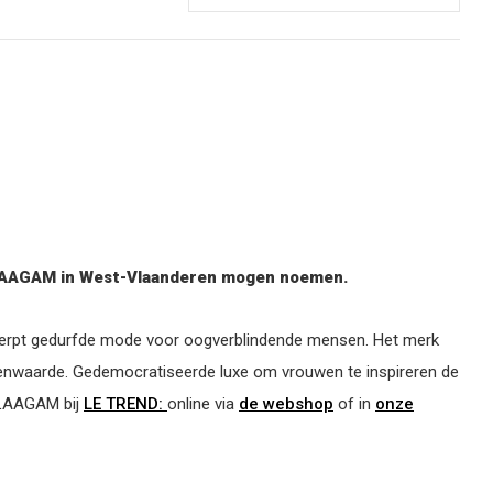
van LAAGAM in West-Vlaanderen mogen noemen.
werpt gedurfde mode voor oogverblindende mensen. Het merk
genwaarde. Gedemocratiseerde luxe om vrouwen te inspireren de
n LAAGAM bij
LE TREND:
online via
de webshop
of in
onze