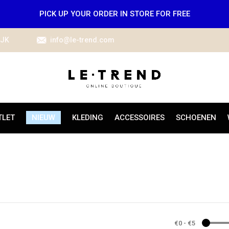
PICK UP YOUR ORDER IN STORE FOR FREE
IJK
info@le-trend.com
TLET
NIEUW
KLEDING
ACCESSOIRES
SCHOENEN
€0
-
€5