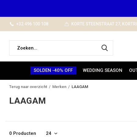
+32 496 100 108
KORTE STEENSTRAAT 27, KORTR
SOLDEN -40% OFF
WEDDING SEASON
OU
Terug naar overzicht
Merken
LAAGAM
LAAGAM
0 Producten