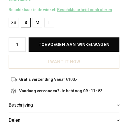
Beschikbaar in de winkel:
Beschikbaarheid controleren
XS
S
M
L
TOEVOEGEN AAN WINKELWAGEN
I WANT IT NOW
Gratis verzending
Vanaf €100,-
Vandaag verzonden?
Je hebt nog
09 : 11 :
52
Beschrijving
Delen