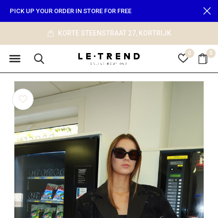
PICK UP YOUR ORDER IN STORE FOR FREE
KORTE STEENSTRAAT 27, KORTRIJK
0
0